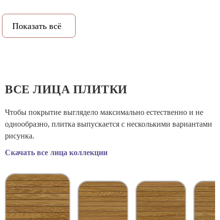
Рисунок:
Дерево
Показать всё
PEI (степень истираемости):
3
Класс противоскольжения:
10
Рельеф:
Да
ВСЕ ЛИЦА ПЛИТКИ
Количество метров в упаковке:
1.6
Чтобы покрытие выглядело максимально естественно и не
однообразно, плитка выпускается с несколькими вариантами
Количество штук в упаковке:
5
рисунка.
Скачать все лица коллекции
Вес коробки:
28.833
Объем коробки:
0.0168
Назначение:
Универсальная