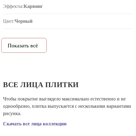
Эффекты:
Карвинг
Цвет:
Черный
Рисунок:
Мрамор
Показать всё
PEI (степень истираемости):
3
Класс противоскольжения:
10
Рельеф:
Нет
ВСЕ ЛИЦА ПЛИТКИ
Количество метров в упаковке:
1.6
Чтобы покрытие выглядело максимально естественно и не
однообразно, плитка выпускается с несколькими вариантами
Количество штук в упаковке:
5
рисунка.
Скачать все лица коллекции
Вес коробки:
28.833