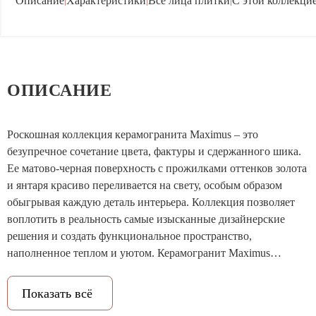
Описание
Характеристики
Все лица плитки
С этой коллекцие
ОПИСАНИЕ
Роскошная коллекция керамогранита Maximus – это
безупречное сочетание цвета, фактуры и сдержанного шика.
Ее матово-черная поверхность с прожилками оттенков золота
и янтаря красиво переливается на свету, особым образом
обыгрывая каждую деталь интерьера. Коллекция позволяет
воплотить в реальность самые изысканные дизайнерские
решения и создать функциональное пространство,
наполненное теплом и уютом. Керамогранит Maximus
отлично впишется в такие разные стили, как ар-деко,
классика, минимализм и многие другие. Новый формат 40х80
Показать всё
прекрасно подойдет в качестве напольного покрытия, а также