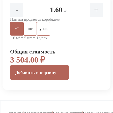
-
+
м²
Плитка продается коробками
м²
шт
упак
1.6 м² = 5 шт = 1 упак
Общая стоимость
3 504.00 ₽
Добавить в корзину
|
|
|