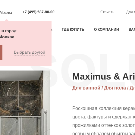
+7 (495) 587-80-00
Скачать
Для 
Москва
ИЯ
ОПЛАТА И ДОСТАВКА
ГДЕ КУПИТЬ
О КОМПАНИИ
ВА
ш город:
Москва
SOL
Выбрать другой
Maximus & Ariana
Maximus & Ar
Для ванной / Для пола / Д
Роскошная коллекция керам
цвета, фактуры и сдержанн
прожилками оттенков золота
особым образом обыгрывая