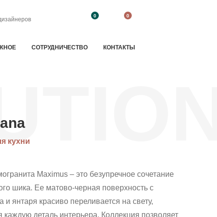
0
0
дизайнеров
ЖНОЕ
CОТРУДНИЧЕСТВО
КОНТАКТЫ
UTIO
iana
ля кухни
огранита Maximus – это безупречное сочетание
ого шика. Ее матово-черная поверхность с
 и янтаря красиво переливается на свету,
 каждую деталь интерьера. Коллекция позволяет