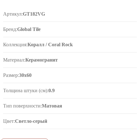
Артикул:
GT182VG
Бренд:
Global Tile
Коллекция:
Коралл / Coral Rock
Материал:
Керамогранит
Размер:
30x60
Толщина штуки (см):
0.9
Тип поверхности:
Матовая
Цвет:
Светло-серый
Рисунок:
Бетон