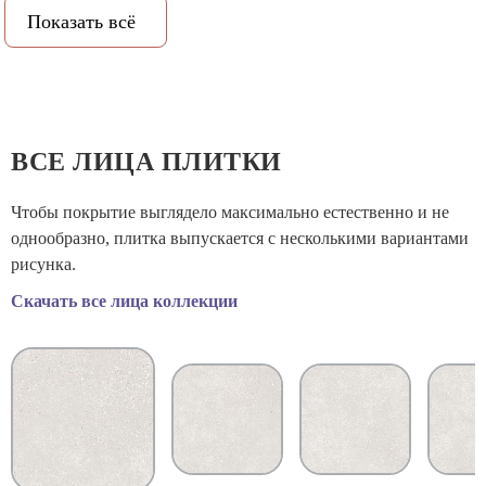
Показать всё
PEI (степень истираемости):
4
Рельеф:
Нет
Количество метров в упаковке:
1.62
ВСЕ ЛИЦА ПЛИТКИ
Количество штук в упаковке:
9
Чтобы покрытие выглядело максимально естественно и не
однообразно, плитка выпускается с несколькими вариантами
Вес коробки:
30.39
рисунка.
Скачать все лица коллекции
Объем коробки:
0.0167