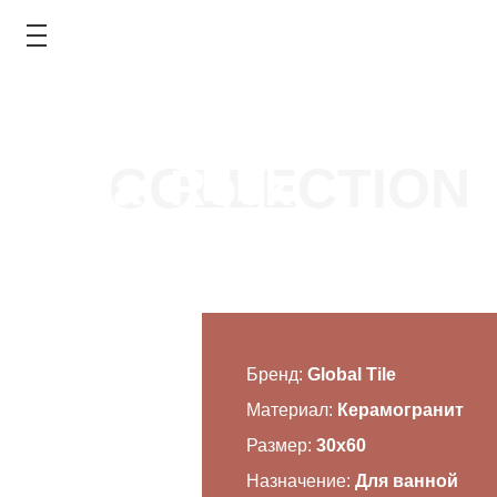
Коллекция
COLLECTION
Coral Rock
КАТАЛОГ
АКЦИИ
ТИПОВЫЕ РЕШЕНИЯ
Бренд:
Global Tile
ОПЛАТА И ДОСТАВКА
Материал:
Керамогранит
ГДЕ КУПИТЬ
Размер:
30x60
Назначение:
Для ванной
О КОМПАНИИ