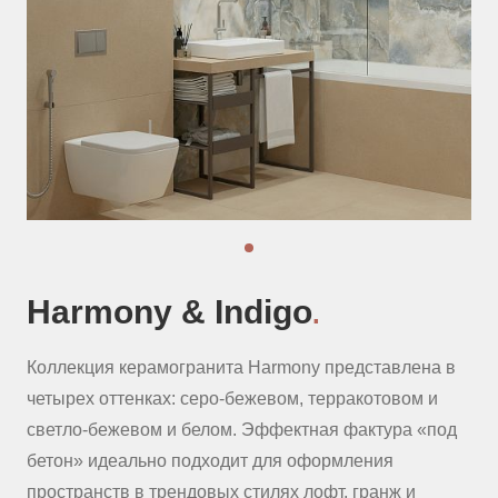
Harmony & Indigo
H
.
в
Коллекция керамогранита Harmony представлена в
Ко
четырех оттенках: серо-бежевом, терракотовом и
че
од
светло-бежевом и белом. Эффектная фактура «под
св
бетон» идеально подходит для оформления
бе
пространств в трендовых стилях лофт, гранж и
пр