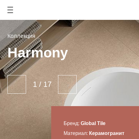
Коллекция
COLLECTION
Harmony
КАТАЛОГ
АКЦИИ
2
/
17
ТИПОВЫЕ РЕШЕНИЯ
ОПЛАТА И ДОСТАВКА
ГДЕ КУПИТЬ
Бренд:
Global Tile
Материал:
Керамогранит
О КОМПАНИИ