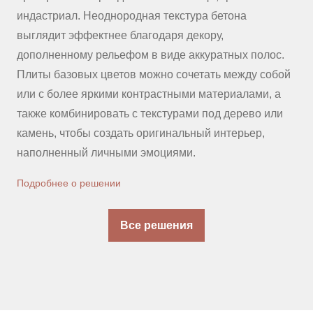
индастриал. Неоднородная текстура бетона
ин
выглядит эффектнее благодаря декору,
вы
.
дополненному рельефом в виде аккуратных полос.
до
ой
Плиты базовых цветов можно сочетать между собой
Пл
или с более яркими контрастными материалами, а
ил
и
также комбинировать с текстурами под дерево или
та
камень, чтобы создать оригинальный интерьер,
ка
наполненный личными эмоциями.
на
Подробнее о решении
По
Все решения