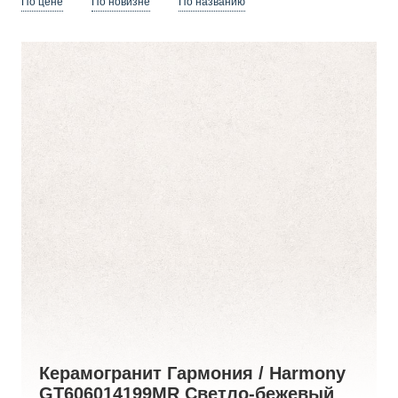
По цене
По новизне
По названию
Керамогранит Гармония / Harmony
GT606014199MR Светло-бежевый