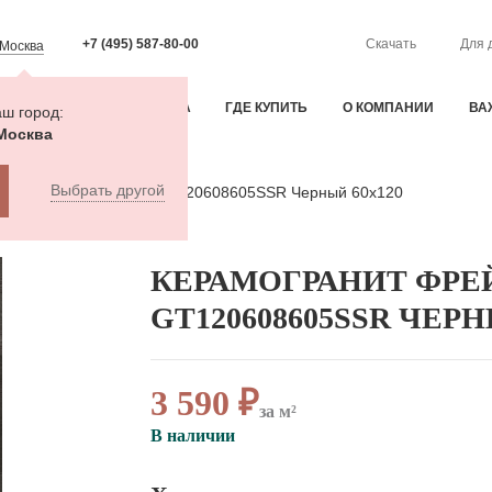
+7 (495) 587-80-00
Скачать
Для 
Москва
ИЯ
ОПЛАТА И ДОСТАВКА
ГДЕ КУПИТЬ
О КОМПАНИИ
ВА
ш город:
Москва
Выбрать другой
гранит Фрейя / Freya GT120608605SSR Черный 60x120
КЕРАМОГРАНИТ ФРЕЙ
GT120608605SSR ЧЕРН
3 590 ₽
за м²
В наличии