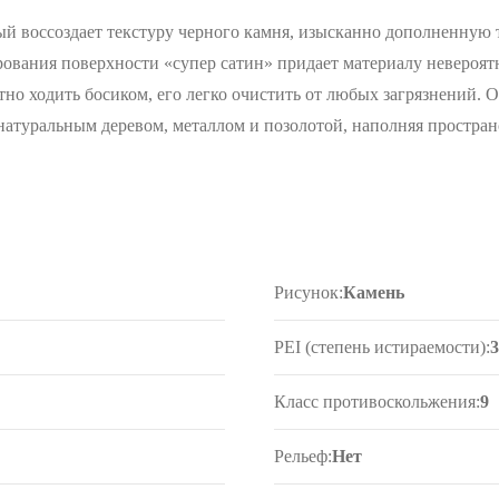
ый воссоздает текстуру черного камня, изысканно дополненну
ования поверхности «супер сатин» придает материалу невероятн
но ходить босиком, его легко очистить от любых загрязнений. О
натуральным деревом, металлом и позолотой, наполняя простра
Рисунок:
Камень
PEI (степень истираемости):
Класс противоскольжения:
9
Рельеф:
Нет