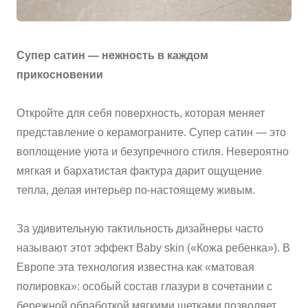
ВАЖНОЕ
Супер сатин — нежность в каждом
CОТРУДНИЧЕСТВО
прикосновении
КОНТАКТЫ
Откройте для себя поверхность, которая меняет
представление о керамограните. Супер сатин — это
воплощение уюта и безупречного стиля. Невероятно
мягкая и бархатистая фактура дарит ощущение
тепла, делая интерьер по-настоящему живым.
За удивительную тактильность дизайнеры часто
называют этот эффект Baby skin («Кожа ребенка»). В
Европе эта технология известна как «матовая
полировка»: особый состав глазури в сочетании с
бережной обработкой мягкими щетками позволяет