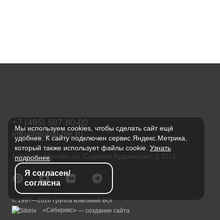
+7 (495) 587-80-00
Мы используем cookies, чтобы сделать сайт ещё
info@global-tile.ru
удобнее. К сайту подключен сервис Яндекс.Метрика,
который также использует файлы cookie.
Узнать
123001, г. Москва, ул. Садовая-Кудринская, д.32с1
подробнее
.
Я согласен/
согласна
© 1997—2026 Группа компаний ВОГ
«Сибирикс»
— создание сайта