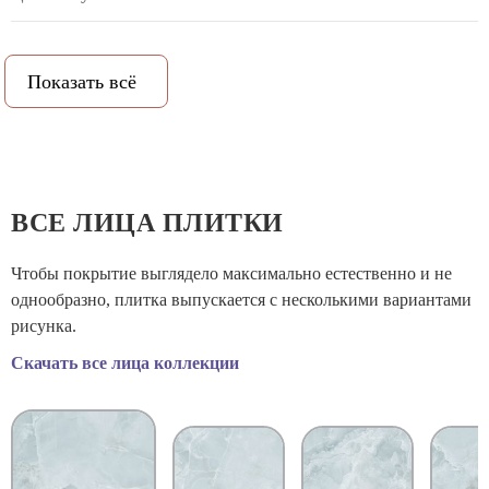
Рисунок:
Оникс
Показать всё
PEI (степень истираемости):
3
Класс противоскольжения:
9
Рельеф:
Нет
ВСЕ ЛИЦА ПЛИТКИ
Количество метров в упаковке:
1.44
Чтобы покрытие выглядело максимально естественно и не
однообразно, плитка выпускается с несколькими вариантами
Количество штук в упаковке:
2
рисунка.
Скачать все лица коллекции
Вес коробки:
30.5
Объем коробки:
0.0184
Назначение:
Универсальная, Для ванной, Для кухни