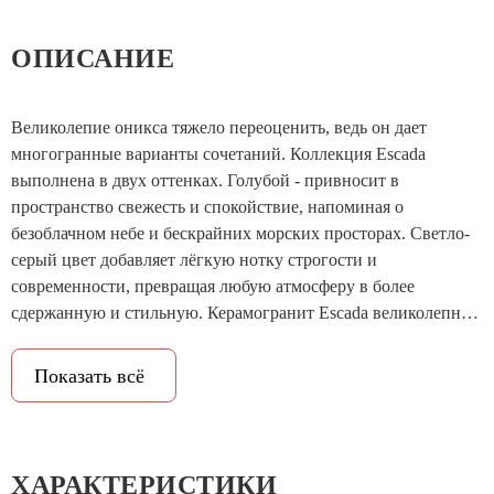
ОПИСАНИЕ
Великолепие оникса тяжело переоценить, ведь он дает
многогранные варианты сочетаний. Коллекция Escada
выполнена в двух оттенках. Голубой - привносит в
пространство свежесть и спокойствие, напоминая о
безоблачном небе и бескрайних морских просторах. Светло-
серый цвет добавляет лёгкую нотку строгости и
современности, превращая любую атмосферу в более
сдержанную и стильную. Керамогранит Escada великолепно
передает всю красоту натурального оникса, а эффект блеска
деликатно дополняет коллекцию и позволяет сохранить
Показать всё
преимущества матовой поверхности.
ХАРАКТЕРИСТИКИ