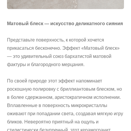
ВАЖНОЕ
Матовый блеск — искусство деликатного сияния
CОТРУДНИЧЕСТВО
КОНТАКТЫ
Представьте поверхность, к которой хочется
прикасаться бесконечно. Эффект «Матовый блеск»
— это удивительный союз бархатистой матовой
фактуры и благородного мерцания.
По своей природе этот эффект напоминает
роскошную полировку с бриллиантовым блеском, но
в более сдержанном, аристократичном исполнении.
Вплавленные в поверхность микрокристаллы
оживают при попадании света, создавая мягкую игру
бликов. Невероятно приятный на ощупь и
стилистически безупречный, этот керамогранит