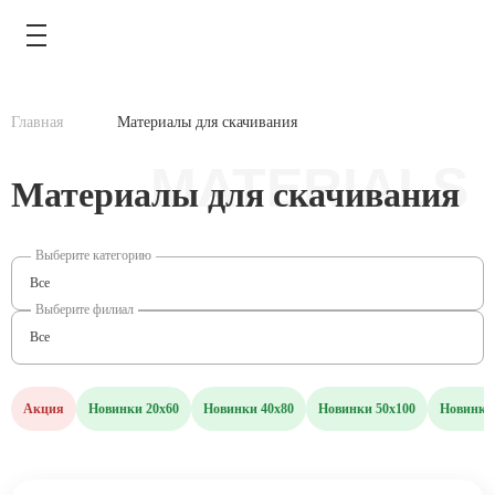
Главная
Материалы для скачивания
MATERIALS
Материалы для скачивания
КАТАЛОГ
Выберите категорию
АКЦИИ
Все
Выберите филиал
ТИПОВЫЕ РЕШЕНИЯ
Все
ОПЛАТА И ДОСТАВКА
Акция
Новинки 20х60
Новинки 40х80
Новинки 50х100
Новинки 
ГДЕ КУПИТЬ
О КОМПАНИИ