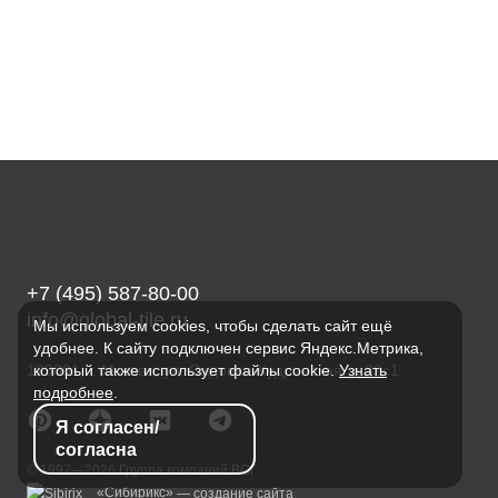
+7 (495) 587-80-00
info@global-tile.ru
Мы используем cookies, чтобы сделать сайт ещё
удобнее. К сайту подключен сервис Яндекс.Метрика,
123001, г. Москва, ул. Садовая-Кудринская, д.32с1
который также использует файлы cookie.
Узнать
подробнее
.
Я согласен/
согласна
© 1997—2026 Группа компаний ВОГ
«Сибирикс»
— создание сайта