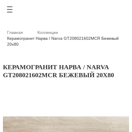
Главная
Коллекции
Керамогранит Нарва / Narva GT208021602MСR Бежевый
20x80
КАТАЛОГ
КЕРАМОГРАНИТ НАРВА / NARVA
АКЦИИ
GT208021602MСR БЕЖЕВЫЙ 20X80
ТИПОВЫЕ РЕШЕНИЯ
ОПЛАТА И ДОСТАВКА
ГДЕ КУПИТЬ
О КОМПАНИИ