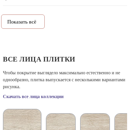
Рисунок:
Дерево
Показать всё
PEI (степень истираемости):
4
Рельеф:
Нет
Количество метров в упаковке:
1.584
ВСЕ ЛИЦА ПЛИТКИ
Количество штук в упаковке:
10
Чтобы покрытие выглядело максимально естественно и не
однообразно, плитка выпускается с несколькими вариантами
Вес коробки:
30.97
рисунка.
Скачать все лица коллекции
Объем коробки:
0.0155
Назначение:
Универсальная, Для ванной, Для пола, Для
улицы, Для кухни