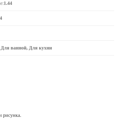
е:
1.44
4
 Для ванной, Для кухни
и рисунка.