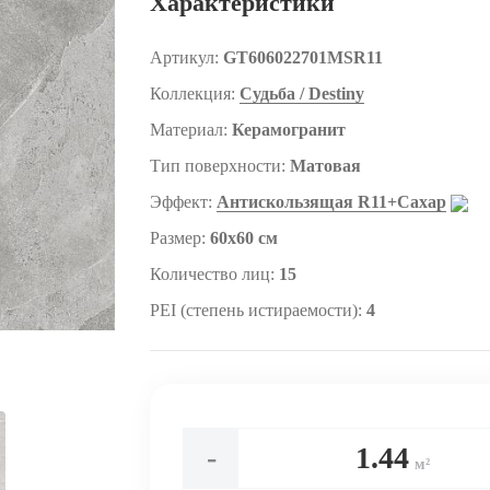
Характеристики
Артикул:
GT606022701MSR11
Коллекция:
Судьба / Destiny
Материал:
Керамогранит
Тип поверхности:
Матовая
Эффект:
Антискользящая R11+Сахар
Размер:
60x60 см
Количество лиц:
15
PEI (степень истираемости):
4
-
м²