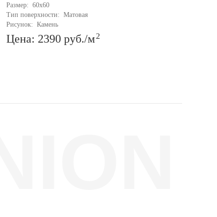
Размер: 
60x60
Разм
Тип поверхности: 
Матовая
Тип 
Рисунок: 
Камень
Рису
2
Цена: 2390
руб.
/м
Це
NION