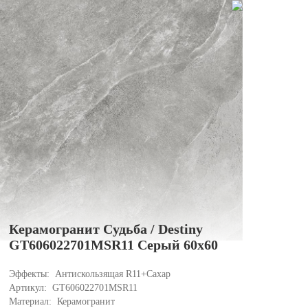
Керамогранит Судьба / Destiny
Ке
GT606022701MSR11 Серый 60x60
GT
Эффекты: 
Антискользящая R11+Сахар
Эфф
Артикул: 
GT606022701MSR11 
Арти
Материал: 
Керамогранит
Мате