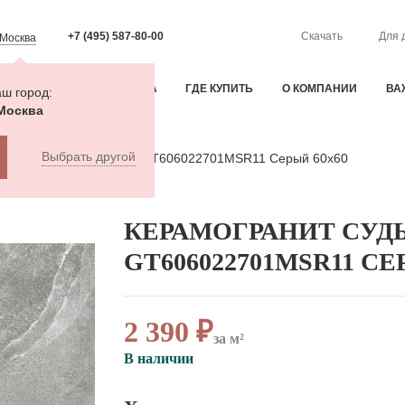
+7 (495) 587-80-00
Скачать
Для 
Москва
ИЯ
ОПЛАТА И ДОСТАВКА
ГДЕ КУПИТЬ
О КОМПАНИИ
ВА
ш город:
Москва
Выбрать другой
гранит Судьба / Destiny GT606022701MSR11 Серый 60x60
КЕРАМОГРАНИТ СУДЬ
GT606022701MSR11 СЕ
2 390 ₽
за м²
В наличии