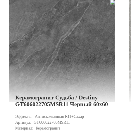
Керамогранит Судьба / Destiny
GT606022705MSR11 Черный 60x60
Эффекты: 
Антискользящая R11+Сахар
Артикул: 
GT606022705MSR11
Материал: 
Керамогранит