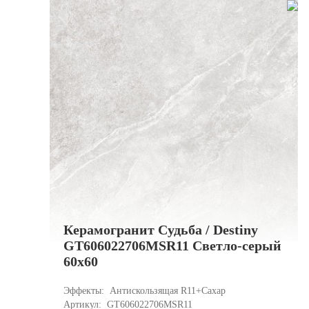
Керамогранит Судьба / Destiny
GT606022706MSR11 Светло-серый
60x60
Эффекты: 
Антискользящая R11+Сахар
Артикул: 
GT606022706MSR11 