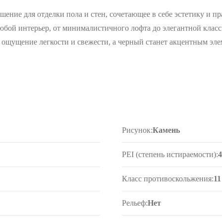
шение для отделки пола и стен, сочетающее в себе эстетику и п
любой интерьер, от минималистичного лофта до элегантной клас
т ощущение легкости и свежести, а черный станет акцентным э
Рисунок:
Камень
PEI (степень истираемости):
Класс противоскольжения:
11
Рельеф:
Нет