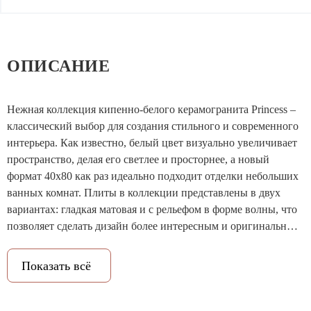
ОПИСАНИЕ
Нежная коллекция кипенно-белого керамогранита Princess –
классический выбор для создания стильного и современного
интерьера. Как известно, белый цвет визуально увеличивает
пространство, делая его светлее и просторнее, а новый
формат 40х80 как раз идеально подходит отделки небольших
ванных комнат. Плиты в коллекции представлены в двух
вариантах: гладкая матовая и с рельефом в форме волны, что
позволяет сделать дизайн более интересным и оригинальным.
Белоснежный керамогранит прекрасно сочетается с деревом,
камнем, металлическими элементами, а также на его фоне
Показать всё
особенно эффектно можно расставить яркие акценты.
Выбирая коллекцию Princess, вы можете быть уверены, что
оформление вашего дома не выйдет из моды долгие годы.