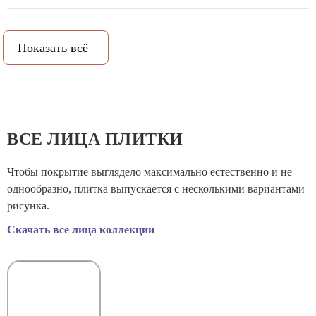
Рисунок:
Моноколор
Показать всё
PEI (степень истираемости):
4
Класс противоскольжения:
10
Рельеф:
Нет
ВСЕ ЛИЦА ПЛИТКИ
Количество метров в упаковке:
1.6
Чтобы покрытие выглядело максимально естественно и не
однообразно, плитка выпускается с несколькими вариантами
Количество штук в упаковке:
5
рисунка.
Скачать все лица коллекции
Вес коробки:
28.833
Объем коробки:
0.0168
Назначение:
Универсальная