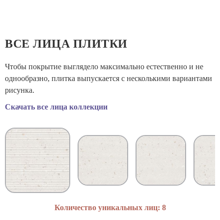
Количество метров в упаковке:
1.62
Количество штук в упаковке:
9
ВСЕ ЛИЦА ПЛИТКИ
Вес коробки:
23.915
Чтобы покрытие выглядело максимально естественно и не
однообразно, плитка выпускается с несколькими вариантами
Объем коробки:
0.0144
рисунка.
Скачать все лица коллекции
Назначение:
Настенная
Количество уникальных лиц: 8