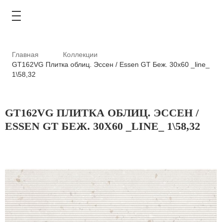
Главная
Коллекции
GT162VG Плитка облиц. Эссен / Essen GT Беж. 30x60 _line_
1\58,32
КАТАЛОГ
GT162VG ПЛИТКА ОБЛИЦ. ЭССЕН /
АКЦИИ
ESSEN GT БЕЖ. 30X60 _LINE_ 1\58,32
ТИПОВЫЕ РЕШЕНИЯ
ОПЛАТА И ДОСТАВКА
ГДЕ КУПИТЬ
О КОМПАНИИ