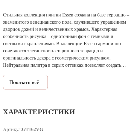
Стильная коллекция плитки Essen создана на базе терраццо –
знаменитого венецианского пола, служившего украшением
дворцов дожей и величественных храмов. Характерная
особенность рисунка – однотонный фон с темными и
светлыми вкраплениями. В коллекции Essen гармонично
сочетаются элегантность старинного терраццо и
оригинальность декора с геометрическим рисунком.
Нейтральная палитра в серых оттенках позволяет создать
сдержанный, но отнюдь не скучный дизайн в современном
стиле – легкий, светлый и функциональный.
Показать всё
ХАРАКТЕРИСТИКИ
Артикул:
GT162VG