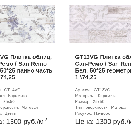
VG Плитка облиц.
GT13VG Плитка об
Ремо / San Remo
Сан-Ремо / San Re
 50*25 панно часть
Бел. 50*25 геометр
\74,25
1 \74,25
: 
GT14VG
Артикул: 
GT13VG
ал: 
Керамика
Материал: 
Керамика
: 
25x50
Размер: 
25x50
ерхности: 
Матовая
Тип поверхности: 
Матовая
: 
Цветы
Рисунок: 
Пэчворк
2
а: 1300
руб.
/м
Цена: 1300
руб.
/