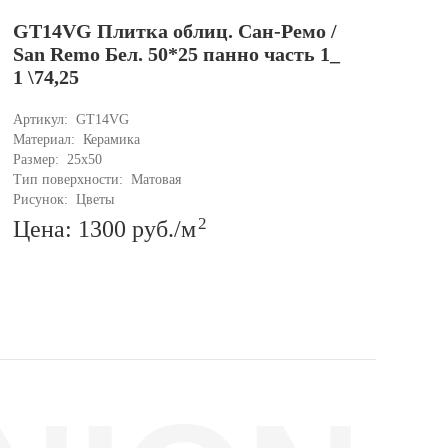
GT14VG Плитка облиц. Сан-Ремо /
GT
San Remo Бел. 50*25 панно часть 1_
Sa
1 \74,25
\74
Артикул: 
GT14VG
Арти
Материал: 
Керамика
Мате
Размер: 
25x50
Разм
Тип поверхности: 
Матовая
Тип 
Рисунок: 
Цветы
Рису
2
Цена: 1300
руб.
/м
Це