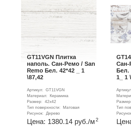
GT11VGN Плитка
GT14
наполь. Сан-Ремо / San
Сан-
Remo Бел. 42*42 _ 1
Бел.
\87,42
1_ 1 
Артикул: 
GT11VGN
Артикул
Материал: 
Керамика
Матери
Размер: 
42x42
Размер
Тип поверхности: 
Матовая
Тип пов
Рисунок: 
Дерево
Рисунок
2
Цена: 1380.14
руб.
/м
Цен