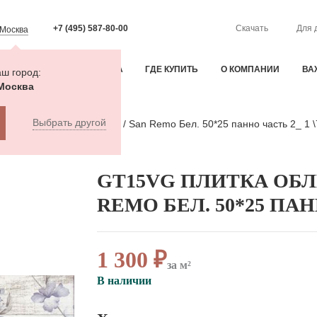
+7 (495) 587-80-00
Скачать
Для 
Москва
ИЯ
ОПЛАТА И ДОСТАВКА
ГДЕ КУПИТЬ
О КОМПАНИИ
ВА
ш город:
Москва
Выбрать другой
Плитка облиц. Сан-Ремо / San Remo Бел. 50*25 панно часть 2_ 1 \
GT15VG ПЛИТКА ОБЛИ
REMO БЕЛ. 50*25 ПАНН
1 300 ₽
за м²
В наличии