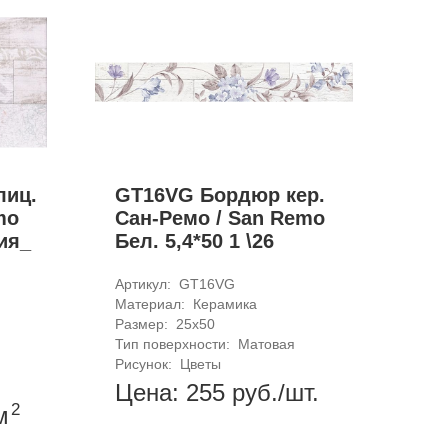
лиц.
GT16VG Бордюр кер.
GT
mo
Сан-Ремо / San Remo
Са
ия_
Бел. 5,4*50 1 \26
Бе
Артикул: 
GT16VG
Арти
Материал: 
Керамика
Мат
Размер: 
25x50
Раз
Тип поверхности: 
Матовая
Тип
Рисунок: 
Цветы
Рис
Цена: 255
руб.
/шт.
Це
2
м