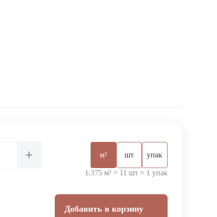
+
м²
шт
упак
1.375 м² = 11 шт = 1 упак
Добавить в корзину