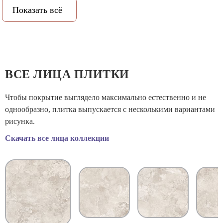
Показать всё
Рельеф:
Да
Количество метров в упаковке:
1.7
Количество штук в упаковке:
10
ВСЕ ЛИЦА ПЛИТКИ
Вес коробки:
29.21
Чтобы покрытие выглядело максимально естественно и не
однообразно, плитка выпускается с несколькими вариантами
Объем коробки:
0.0185
рисунка.
Скачать все лица коллекции