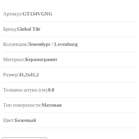
Артикул:
GT134VGNG
Бренд:
Global Tile
Коллекция:
Левенбург / Levenburg
Материал:
Керамогранит
Размер:
41,2x41,2
Толщина штуки (см):
0.8
Тип поверхности:
Матовая
Цвет:
Бежевый
Рисунок:
Камень