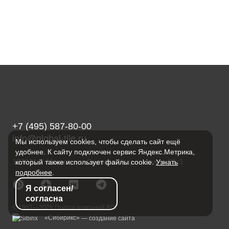
+7 (495) 587-80-00
info@global-tile.ru
Мы используем cookies, чтобы сделать сайт ещё
удобнее. К сайту подключен сервис Яндекс.Метрика,
123001, г. Москва, ул. Садовая-Кудринская, д.32с1
который также использует файлы cookie.
Узнать
подробнее
.
Я согласен/
согласна
© 1997—2026 Группа компаний ВОГ
«Сибирикс»
— создание сайта