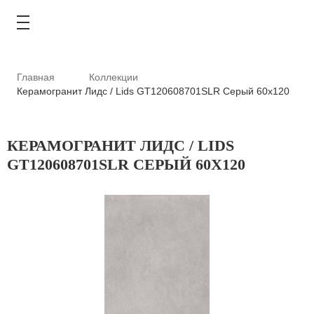
Главная
Коллекции
Керамогранит Лидс / Lids GT120608701SLR Серый 60x120
КАТАЛОГ
КЕРАМОГРАНИТ ЛИДС / LIDS
GT120608701SLR СЕРЫЙ 60X120
АКЦИИ
ТИПОВЫЕ РЕШЕНИЯ
ОПЛАТА И ДОСТАВКА
ГДЕ КУПИТЬ
О КОМПАНИИ