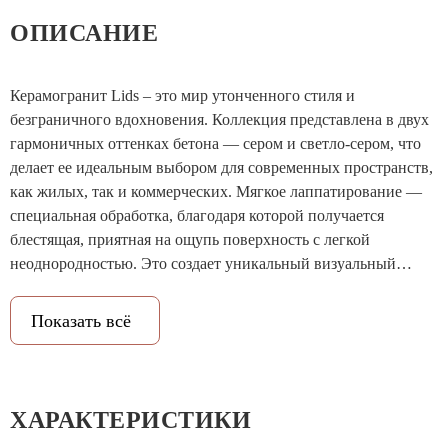
ОПИСАНИЕ
Керамогранит Lids – это мир утонченного стиля и
безграничного вдохновения. Коллекция представлена в двух
гармоничных оттенках бетона — сером и светло-сером, что
делает ее идеальным выбором для современных пространств,
как жилых, так и коммерческих. Мягкое лаппатирование —
специальная обработка, благодаря которой получается
блестящая, приятная на ощупь поверхность с легкой
неоднородностью. Это создает уникальный визуальный
эффект, который особенно выигрышно раскроется под
хорошо направленным светом, что позволяет взглянуть на
Показать всё
такую привычную текстуру, как бетон, под другим углом.
ХАРАКТЕРИСТИКИ