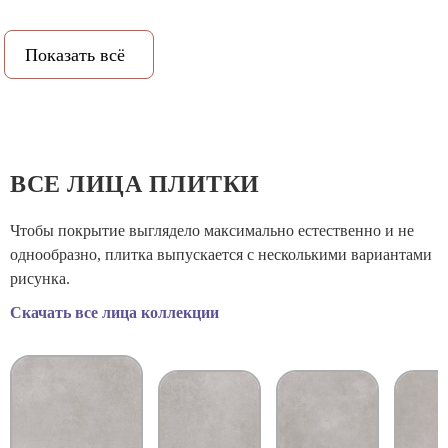
Рисунок:
Бетон
Показать всё
PEI (степень истираемости):
3
Класс противоскольжения:
9
Рельеф:
Да
ВСЕ ЛИЦА ПЛИТКИ
Количество метров в упаковке:
1.44
Чтобы покрытие выглядело максимально естественно и не
однообразно, плитка выпускается с несколькими вариантами
Количество штук в упаковке:
2
рисунка.
Скачать все лица коллекции
Вес коробки:
29.8
Объем коробки:
0.0184
Назначение:
Универсальная