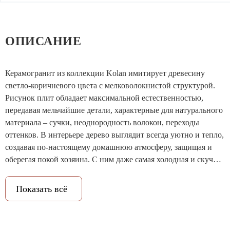
ОПИСАНИЕ
Керамогранит из коллекции Kolan имитирует древесину
светло-коричневого цвета с мелковолокнистой структурой.
Рисунок плит обладает максимальной естественностью,
передавая мельчайшие детали, характерные для натурального
материала – сучки, неоднородность волокон, переходы
оттенков. В интерьере дерево выглядит всегда уютно и тепло,
создавая по-настоящему домашнюю атмосферу, защищая и
оберегая покой хозяина. С ним даже самая холодная и скучная
комната превратится в место, куда захочется возвращаться.
Изюминку керамограниту Kolan придает рельеф под
Показать всё
«деревянные рейки». Этот тренд очень полюбился
дизайнерами за возможность грамотного зонирования и
выделения акцентных зон. Коллеция Kolan будет прекрасно