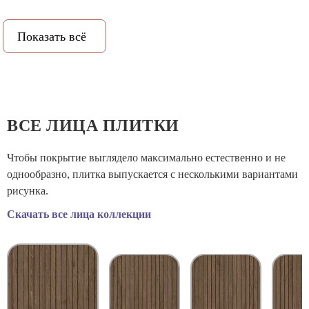
Рисунок:
Дерево
Показать всё
PEI (степень истираемости):
4
Класс противоскольжения:
9
Рельеф:
Да
ВСЕ ЛИЦА ПЛИТКИ
Количество метров в упаковке:
1.44
Чтобы покрытие выглядело максимально естественно и не
однообразно, плитка выпускается с несколькими вариантами
Количество штук в упаковке:
2
рисунка.
Скачать все лица коллекции
Вес коробки:
29.938
Объем коробки:
0.0184
Назначение:
Универсальная