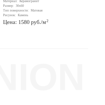
Материал: 
Керамогранит
Мате
Размер: 
30x60
Разм
Тип поверхности: 
Матовая
Тип 
Рисунок: 
Камень
Рису
2
Цена: 1580
руб.
/м
Це
NION