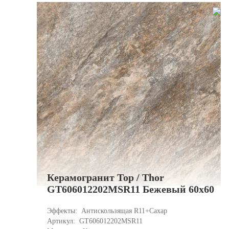
Керамогранит Тор / Thor
GT606012202MSR11 Бежевый 60x60
Эффекты: 
Антискользящая R11+Сахар
Артикул: 
GT606012202MSR11