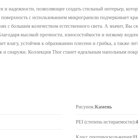
ти и надежности, позволяющее создать стильный интерьер, котор
 поверхность с использованием микрогранили подчеркивает кра
иях с большим количеством естественного света. А значит, Вы с
 Благодаря высокой прочности, износостойкости и низкому водо
ет влагу, устойчив к образованию плесени и грибка, а также л
ак и снаружи. Коллекция Thor станет идеальным напольным покры
Рисунок:
Камень
PEI (степень истираемости):
Класс противоскольжения:
11