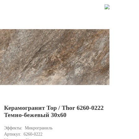
Керамогранит Тор / Thor 6260-0222
Ст
Темно-бежевый 30x60
Бе
Эффекты: 
Микрограниль 
Эфф
Артикул: 
6260-0222
Арти