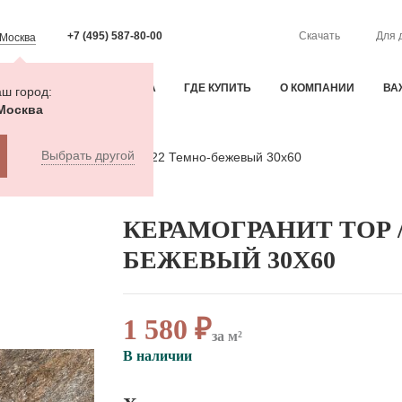
+7 (495) 587-80-00
Скачать
Для 
Москва
ИЯ
ОПЛАТА И ДОСТАВКА
ГДЕ КУПИТЬ
О КОМПАНИИ
ВА
ш город:
Москва
Выбрать другой
ранит Тор / Thor 6260-0222 Темно-бежевый 30x60
КЕРАМОГРАНИТ ТОР /
БЕЖЕВЫЙ 30X60
1 580 ₽
за м²
В наличии