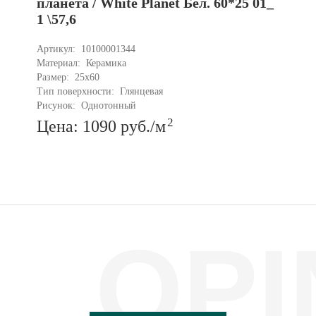
планета / White Planet Бел. 60*25 01_
1 \57,6
Артикул: 
10100001344
Материал: 
Керамика
Размер: 
25x60
Тип поверхности: 
Глянцевая
Рисунок: 
Однотонный
2
Цена: 1090
руб.
/м
OPI