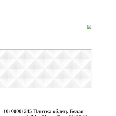
10100001345 Плитка облиц. Белая
10