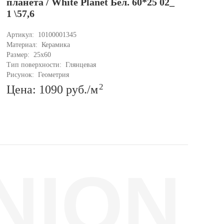
планета / White Planet Бел. 60*25 02_
пл
1 \57,6
1 \
Артикул: 
10100001345
Арти
Материал: 
Керамика
Мате
Размер: 
25x60
Разм
Тип поверхности: 
Глянцевая
Тип 
Рисунок: 
Геометрия
Рису
2
Цена: 1090
руб.
/м
Це
NION