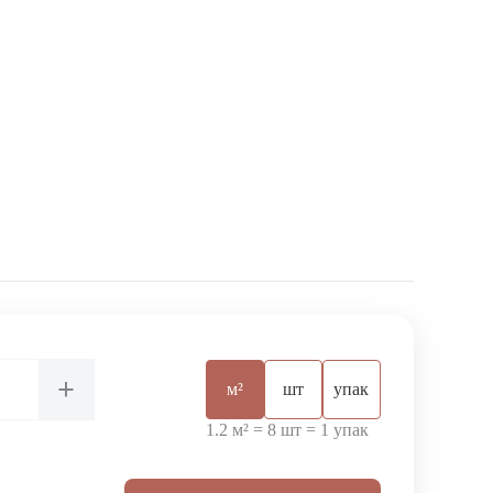
+
м²
шт
упак
1.2 м² = 8 шт = 1 упак