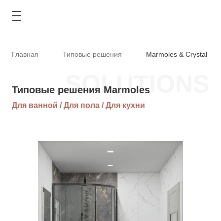
Главная
Типовые решения
Marmoles & Crystal
SOLUTIONS
Типовые решения Marmoles
КАТАЛОГ
Для ванной / Для пола / Для кухни
АКЦИИ
ТИПОВЫЕ РЕШЕНИЯ
ОПЛАТА И ДОСТАВКА
ГДЕ КУПИТЬ
О КОМПАНИИ