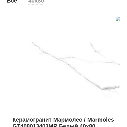
Все
40х80
Керамогранит Мармолес / Marmoles
GT408013403MR Белый 40x80