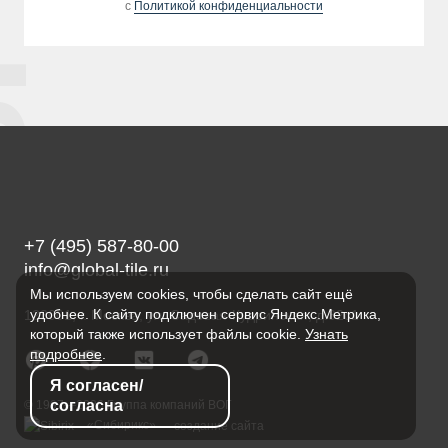
с
Политикой конфиденциальности
+7 (495) 587-80-00
info@global-tile.ru
Мы используем cookies, чтобы сделать сайт ещё
удобнее. К сайту подключен сервис Яндекс.Метрика,
123001, г. Москва, ул. Садовая-Кудринская, д.32с1
который также использует файлы cookie.
Узнать
подробнее
.
Я согласен/
согласна
© 1997—2026 Группа компаний ВОГ
«Сибирикс»
— создание сайта