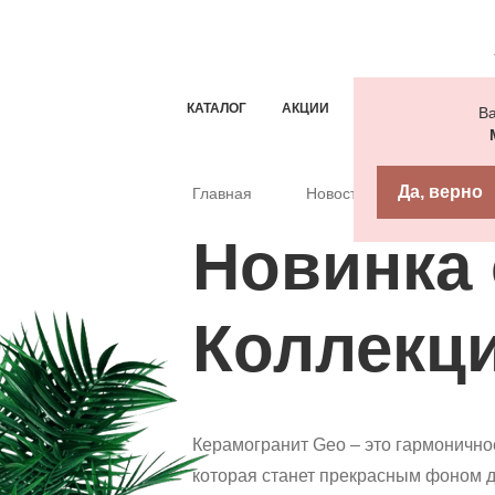
КАТАЛОГ
АКЦИИ
ТИПОВЫЕ РЕШЕН
Ва
Да, верно
Главная
Новости
Новинки
Новинка о
Коллекц
Керамогранит Geo – это гармоничное
которая станет прекрасным фоном д