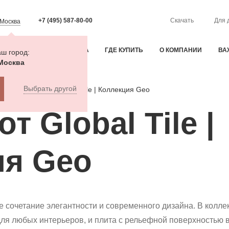
+7 (495) 587-80-00
Скачать
Для 
Москва
ИЯ
ОПЛАТА И ДОСТАВКА
ГДЕ КУПИТЬ
О КОМПАНИИ
ВА
ш город:
Москва
Выбрать другой
Новинка от Global Tile | Коллекция Geo
т Global Tile |
ия Geo
 сочетание элегантности и современного дизайна. В колле
ля любых интерьеров, и плита с рельефной поверхностью 