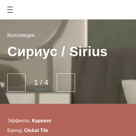
Коллекция
COLLECTION
Сириус / Sirius
КАТАЛОГ
АКЦИИ
1
/
4
ТИПОВЫЕ РЕШЕНИЯ
ОПЛАТА И ДОСТАВКА
ГДЕ КУПИТЬ
Эффекты:
Карвинг
Бренд:
Global Tile
О КОМПАНИИ