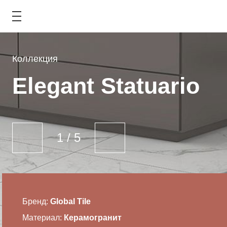
Коллекция
COLLECTION
Elegant Statuario
КАТАЛОГ
АКЦИИ
1
/
5
ТИПОВЫЕ РЕШЕНИЯ
ОПЛАТА И ДОСТАВКА
ГДЕ КУПИТЬ
Бренд:
Global Tile
Материал:
Керамогранит
О КОМПАНИИ