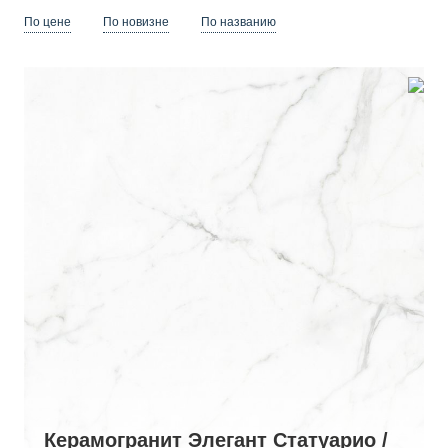
По цене
По новизне
По названию
Керамогранит Элегант Статуарио /