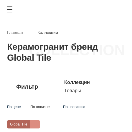
Главная
Коллекции
Керамогранит бренд
COLLECTION
Global Tile
КАТАЛОГ
АКЦИИ
Коллекции
ТИПОВЫЕ РЕШЕНИЯ
Фильтр
Товары
ОПЛАТА И ДОСТАВКА
По цене
По новизне
По названию
ГДЕ КУПИТЬ
Global Tile
О КОМПАНИИ