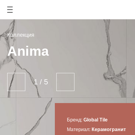
Коллекция
COLLECTION
Anima
КАТАЛОГ
АКЦИИ
1
/
5
ТИПОВЫЕ РЕШЕНИЯ
ОПЛАТА И ДОСТАВКА
ГДЕ КУПИТЬ
Бренд:
Global Tile
Материал:
Керамогранит
О КОМПАНИИ