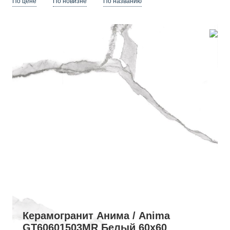
По цене
По новизне
По названию
Керамогранит Анима / Anima
GT60601503MR Белый 60x60